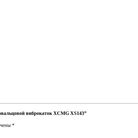
дновальцовой виброкаток XCMG XS143”
ечены
*