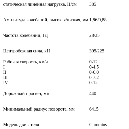
статическая линейная нагрузка, Н/см
385
Амплитуда колебаний, высокая/низкая, мм
1,86/0,88
Частота колебаний, Гц
28/35
Центробежная сила, кН
305/225
Рабочая скорость, км/ч
0-12
I
0-4.5
II
0-6.0
III
0-7.2
IV
0-12
Дорожный просвет, мм
440
Минимальный радиус поворота, мм
6415
Модель двигателя
Cummins